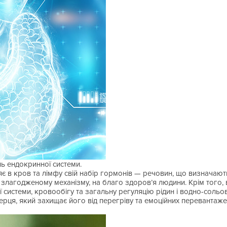
ь ендокринної системи.
яє в кров та лімфу свій набір гормонів — речовин, що визначают
 злагодженому механізму, на благо здоров’я людини. Крім того, 
системи, кровообігу та загальну регуляцію рідин і водно-сольо
рця, який захищає його від перегріву та емоційних перевантаже