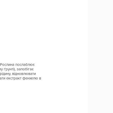
. Рослина послаблює
 ґрунті), запобігає
рідину, відновлювати
вати екстракт фенхелю в