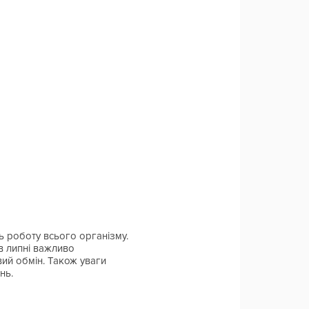
ь роботу всього організму.
в липні важливо
вий обмін. Також уваги
нь.