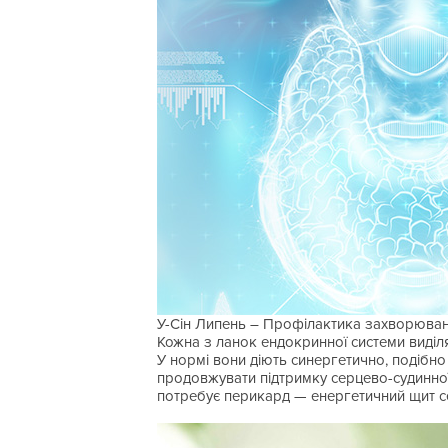
У-Сін Липень – Профілактика захворюван
Кожна з ланок ендокринної системи виділ
У нормі вони діють синергетично, подібно
продовжувати підтримку серцево-судинної 
потребує перикард — енергетичний щит се