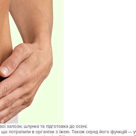
ї залози, шлунка та підготовка до осені.
що потрапили в організм з їжею. Також серед його функцій — уча