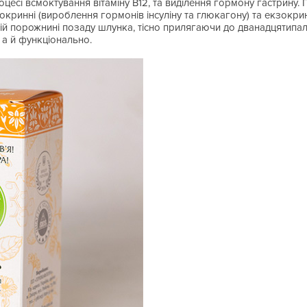
роцесі всмоктування вітаміну В12, та виділення гормону гастрину.
окринні (вироблення гормонів інсуліну та глюкагону) та екзокр
ій порожнині позаду шлунка, тісно прилягаючи до дванадцятипалої
 а й функціонально.