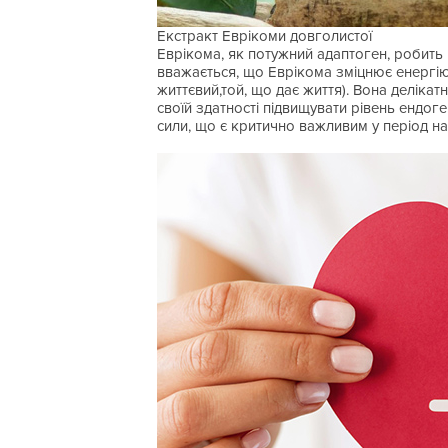
Екстракт Еврікоми довголистої
Еврікома, як потужний адаптоген, робить 
вважається, що Еврікома зміцнює енергію «Ц
життєвий,той, що дає життя). Вона деліка
своїй здатності підвищувати рівень ендог
сили, що є критично важливим у період на