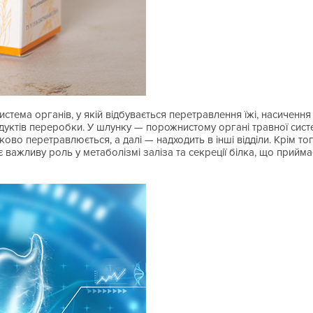
тема органів, у якій відбувається перетравлення їжі, насичення
уктів переробки. У шлунку — порожнистому органі травної сис
стково перетравлюється, а далі — надходить в інші відділи. Крім 
ає важливу роль у метаболізмі заліза та секреції білка, що прийм