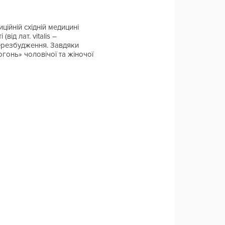
ійній східній медицині
ід лат. vitalis –
перезбудження. Завдяки
гонь» чоловічої та жіночої