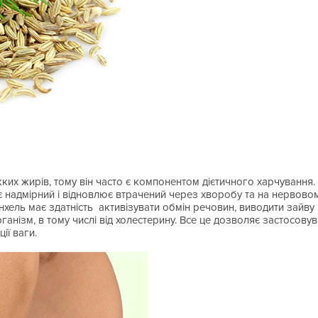
жких жирів, тому він часто є компонентом дієтичного харчування
є надмірний і відновлює втрачений через хворобу та на нервовому
енхель має здатність активізувати обмін речовин, виводити зайву 
анізм, в тому числі від холестерину. Все це дозволяє застосову
ії ваги.