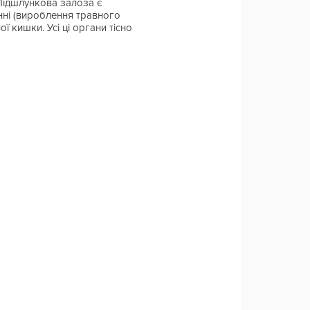
 Підшлункова залоза є
инні (вироблення травного
 кишки. Усі ці органи тісно