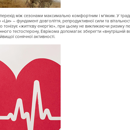
перехід між сезонами максимально комфортним і м'яким. У традиц
и» – фундамент довголіття, репродуктивної сили та вітальності (в
тно тонізує «життєву енергію», при цьому не викликаючи ризику 
енного тестостерону, Еврікома допомагає зберегти «внутрішній во
йвищої сонячної активності.