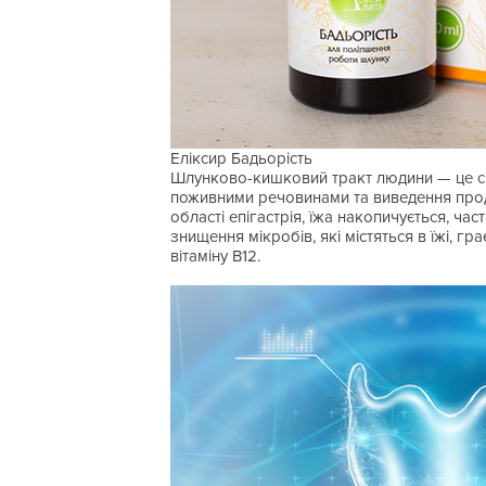
Еліксир Бадьорість
Шлунково-кишковий тракт людини — це сис
поживними речовинами та виведення прод
області епігастрія, їжа накопичується, ча
знищення мікробів, які містяться в їжі, гр
вітаміну В12.