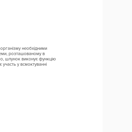
 організму необхідними
теми, розташованому в
того, шлунок виконує функцію
ає участь у всмоктуванні