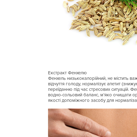
Екстракт Фенхелю
Фенхель низькокалорійний, не містить ва
відчуття голоду, нормалізує апетит (знижу
переїданню під час стресових ситуацій. Ф
водно-сольовий баланс, м’яко очищати орг
якості допоміжного засобу для нормалізац