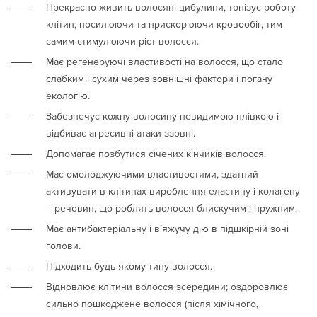
Прекрасно живить волосяні цибулини, тонізує роботу
клітин, посилюючи та прискорюючи кровообіг, тим
самим стимулюючи ріст волосся.
Має регенеруючі властивості на волосся, що стало
слабким і сухим через зовнішні фактори і погану
екологію.
Забезпечує кожну волосину невидимою плівкою і
відбиває агресивні атаки ззовні.
Допомагає позбутися січених кінчиків волосся.
Має омолоджуючими властивостями, здатний
активувати в клітинах вироблення еластину і колагену
– речовин, що роблять волосся блискучим і пружним.
Має антибактеріальну і в’яжучу дію в підшкірній зоні
голови.
Підходить будь-якому типу волосся.
Відновлює клітини волосся зсередини; оздоровлює
сильно пошкоджене волосся (після хімічного,