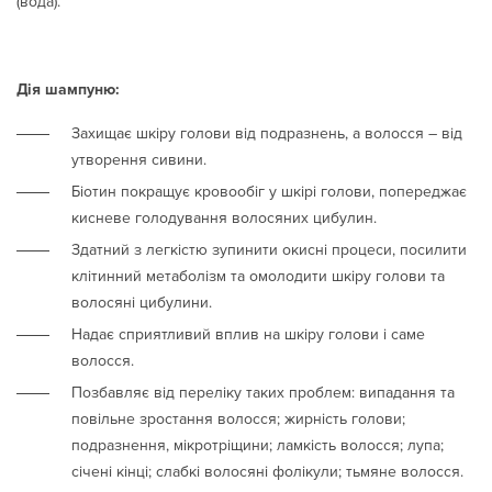
(вода).
Дія шампуню:
Захищає шкіру голови від подразнень, а волосся – від
утворення сивини.
Біотин покращує кровообіг у шкірі голови, попереджає
кисневе голодування волосяних цибулин.
Здатний з легкістю зупинити окисні процеси, посилити
клітинний метаболізм та омолодити шкіру голови та
волосяні цибулини.
Надає сприятливий вплив на шкіру голови і саме
волосся.
Позбавляє від переліку таких проблем: випадання та
повільне зростання волосся; жирність голови;
подразнення, мікротріщини; ламкість волосся; лупа;
січені кінці; слабкі волосяні фолікули; тьмяне волосся.