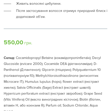
Живить волосяні цибулини.
Після застосування волосся отримує природний блиск і
додатковий об’єм.
550,00
грн.
Склад:
Cocamidopropyl Betaine (кокамідопропілбетаїн); Decyl
Glucoside (еvicare 2000); Cocamide DEA (діетаноламіди); D-
Panthenol (Д-пантенол); Glycerin (гліцерин); Polyquaternium 10
(полікватерніум-10); Methylchloroisothiazolinone (антисептик
Microcare IT); Humulus lupulus (hops); flower extract (екстракт
хмелю); Salvia Оfficinalis (Sage) Extract (екстракт шавлії);
Hypericum perforatum extract (екстракт звіробою); Grape Seed
(Vitis Vinifera) Oil (масло виноградних кісточок); Biotin (біотин,
вітамін Н, або коензим R); Parfum oil; Sodium Chloride; Aqua