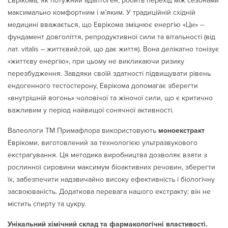
Еврікома, як потужний адаптоген, робить перехід між сезонами
максимально комфортним і м’яким. У традиційній східній
медицині вважається, що Еврікома зміцнює енергію «Ци» –
фундамент довголіття, репродуктивної сили та вітальності (від
лат. vitalis – життєвий,той, що дає життя). Вона делікатно тонізує
«життєву енергію», при цьому не викликаючи ризику
перезбудження. Завдяки своїй здатності підвищувати рівень
ендогенного тестостерону, Еврікома допомагає зберегти
«внутрішній вогонь» чоловічої та жіночої сили, що є критично
важливим у період найвищої сонячної активності.
Валеологи ТМ Примафлора використовують
моноекстракт
Еврікоми, виготовлений за технологією ультразвукового
екстрагування. Ця методика виробництва дозволяє взяти з
рослинної сировини максимум біоактивних речовин, зберегти
їх, забезпечити надзвичайно високу ефективність і біологічну
засвоюваність. Додаткова перевага нашого екстракту: він не
містить спирту та цукру.
Унікальний хімічний склад та фармакологічні властивості.