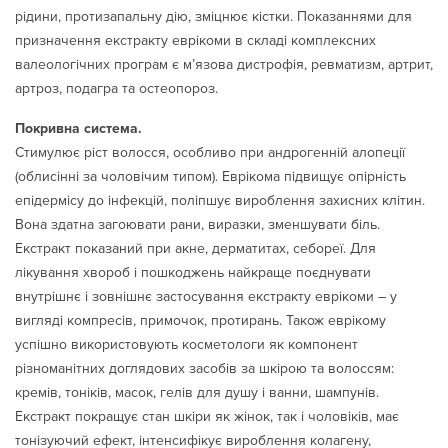
рідини, протизапальну дію, зміцнює кістки. Показаннями для
призначення екстракту еврікоми в складі комплексних
валеологічних програм є м’язова дистрофія, ревматизм, артрит,
артроз, подагра та остеопороз.
Покривна система.
Стимулює ріст волосся, особливо при андрогенній алопеції
(облисінні за чоловічим типом). Еврікома підвищує опірність
епідермісу до інфекцій, поліпшує вироблення захисних клітин.
Вона здатна загоювати рани, виразки, зменшувати біль.
Екстракт показаний при акне, дерматитах, себореї. Для
лікування хвороб і пошкоджень найкраще поєднувати
внутрішнє і зовнішнє застосування екстракту еврікоми – у
вигляді компресів, примочок, протирань. Також еврікому
успішно використовують косметологи як компонент
різноманітних доглядових засобів за шкірою та волоссям:
кремів, тоніків, масок, гелів для душу і ванни, шампунів.
Екстракт покращує стан шкіри як жінок, так і чоловіків, має
тонізуючий ефект, інтенсифікує вироблення колагену,