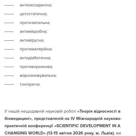
антиоксидантна;
цитостатична;
протизапальна;
антимікробна;
антивірусна;
протималярійна;
антидіабетична;
противиразкова;
жарознижувальна;
тонізуюча.
У нашій нещодавній науковій роботі
«Теорія відносності в
біомедицині», представленій на IV Міжнародній науково-
практичній конференції «SCIENTIFIC DEVELOPMENT IN A
CHANGING WORLD» (13-15 квітня 2026 року, м. Львів)
, ми