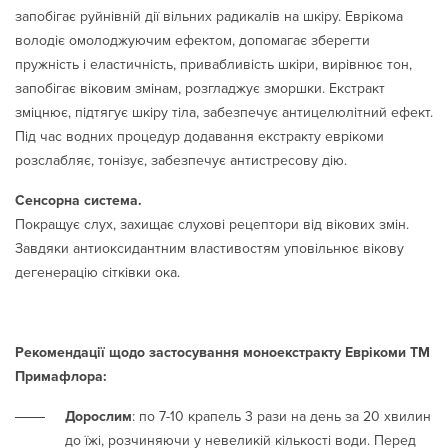
запобігає руйнівній дії вільних радикалів на шкіру. Еврікома
володіє омолоджуючим ефектом, допомагає зберегти
пружність і еластичність, привабливість шкіри, вирівнює тон,
запобігає віковим змінам, розгладжує зморшки. Екстракт
зміцнює, підтягує шкіру тіла, забезпечує антицелюлітний ефект.
Під час водних процедур додавання екстракту еврікоми
розслабляє, тонізує, забезпечує антистресову дію.
Сенсорна система.
Покращує слух, захищає слухові рецептори від вікових змін.
Завдяки антиоксидантним властивостям уповільнює вікову
дегенерацію сітківки ока.
Рекомендації щодо застосування моноекстракту Еврікоми ТМ
Примафлора:
Дорослим
: по 7-10 крапель 3 рази на день за 20 хвилин
до їжі, розчиняючи у невеликій кількості води. Перед