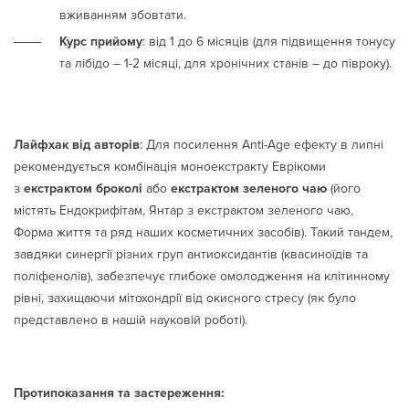
вживанням збовтати.
Курс прийому
: від 1 до 6 місяців (для підвищення тонусу
та лібідо – 1-2 місяці, для хронічних станів – до півроку).
Лайфхак від авторів
: Для посилення Anti-Age ефекту в липні
рекомендується комбінація моноекстракту Еврікоми
з
екстрактом броколі
або
екстрактом зеленого чаю
(його
містять Ендокрифітам, Янтар з екстрактом зеленого чаю,
Форма життя та ряд наших косметичних засобів). Такий тандем,
завдяки синергії різних груп антиоксидантів (квасиноїдів та
поліфенолів), забезпечує глибоке омолодження на клітинному
рівні, захищаючи мітохондрії від окисного стресу (як було
представлено в нашій науковій роботі).
Протипоказання та застереження: