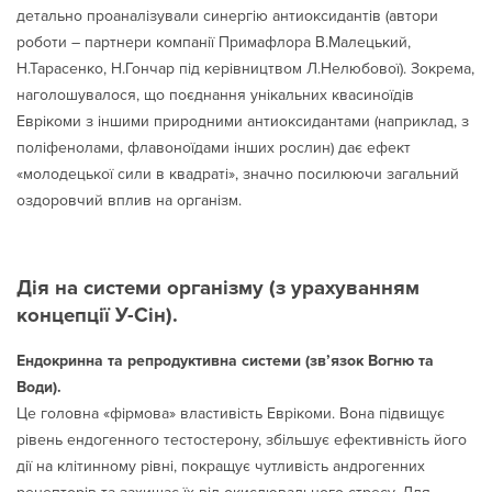
детально проаналізували синергію антиоксидантів (автори
роботи – партнери компанії Примафлора В.Малецький,
Н.Тарасенко, Н.Гончар під керівництвом Л.Нелюбової). Зокрема,
наголошувалося, що поєднання унікальних квасиноїдів
Еврікоми з іншими природними антиоксидантами (наприклад, з
поліфенолами, флавоноїдами інших рослин) дає ефект
«молодецької сили в квадраті», значно посилюючи загальний
оздоровчий вплив на організм.
Дія на системи організму (з урахуванням
концепції У-Сін).
Ендокринна та репродуктивна системи (зв’язок Вогню та
Води).
Це головна «фірмова» властивість Еврікоми. Вона підвищує
рівень ендогенного тестостерону, збільшує ефективність його
дії на клітинному рівні, покращує чутливість андрогенних