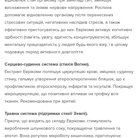
відновлює стан організму при занепаді сил, зменшує
виснаження та знімає нервове напруження. Рослина
допомагає відновленню організму після перенесених
стресових ситуацій, негативних наслідків стресів, а також
ефективно пристосуватись до них. Еврікома активує когнітивні
здібності (пам’ять, увагу, здатність концентруватися), збільшує
ментальну працездатність у людей будь-якого віку, і в цілому
подовжує період активного довголіття.
Серцево-судинна система (стихія Вогню).
Екстракт Еврікоми поліпшує циркуляцію крові, зміцнює судинну
стінку, гальмує утворення атеросклеротичних бляшок, що є
профілактикою атеросклерозу, інфарктів та інсультів. Покращує
мікроциркуляцію, що позитивно впливає на трофіку всіх
тканин. Рекомендована при аритмії.
Травна система (підтримка стихії Землі).
Гіркоти, що входять до складу Еврікоми, стимулюють
вироблення шлункового соку, покращуючи травлення та
апетит. Вона регулює мікробіоту кишечника, пригнічуючи