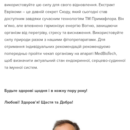
використовуйте цю силу для свого відновлення. Екстракт
Еврікоми – це давній секрет Сходу, який сьогодні став
доступним завдяки сучасним технологіям ТМ Примафлора. Він
м’яко, але впевнено гармонізує енергію Вогню, захищаючи
організм від перегріву, стресу та виснаження. Використовуйте
силу природи разом з нашими фітопрепаратами. Для
отримання індивідуальних рекомендацій рекомендуємо
попередньо пройти чекап організму на апараті MedBioTech,
щоб визначити актуальний стан ендокринної, серцево-судинної
та імунної систем.
Будьте здорові щодня і в кожну пору року!
Любові! Здоров’я! Щастя та Добра!