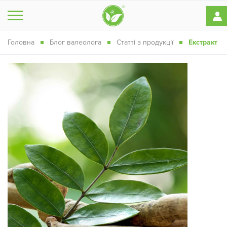
Головна
Блог валеолога
Статті з продукції
Екстракт Е