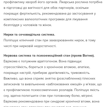
профілактику хвороб його органів. Лікарська рослина потрібна
в підготовці до вагітності для обох партнерів, оскільки
покращує фертильність, рекомендована до застосування у
комплексних валеологічних програмах для лікування
безпліддя у чоловіків та жінок.
Нирки та сечовидільна система.
Поліпшує клінічний стан при захворюваннях нирок, в тому
числі при нирковій недостатності.
Нервова система та психоемоційний стан (прояв Вогню).
Еврікома є потужним адаптогеном. Вона підвищує
стресостійкість, бореться з хронічною втомою, апатією,
покращує настрій, прибирає дратівливість, тривожність.
Важливо, що вона сприяє зняттю (розслабленню) тілесних
затискачів та вивільненню «заблокованих емоцій» у м’язах, що
є профілактикою психосоматичних розладів. Поліпшує якість
сну, здатна полегшити стан при головному болю, мігрені.
Еврікома рекомендована при синдромі хронічної втоми, вона