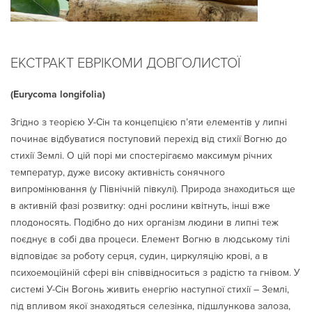
ЕКСТРАКТ ЕВРІКОМИ ДОВГОЛИСТОЇ
(Eurycoma longifolia)
Згідно з теорією У-Сін та концепцією п’яти елементів у липні
починає відбуватися поступовий перехід від стихії Вогню до
стихії Землі. О цій порі ми спостерігаємо максимум річних
температур, дуже високу активність сонячного
випромінювання (у Північній півкулі). Природа знаходиться ще
в активній фазі розвитку: одні рослини квітнуть, інші вже
плодоносять. Подібно до них організм людини в липні теж
поєднує в собі два процеси. Елемент Вогню в людському тілі
відповідає за роботу серця, судин, циркуляцію крові, а в
психоемоційній сфері він співвідноситься з радістю та гнівом. У
системі У-Сін Вогонь живить енергію наступної стихії – Землі,
під впливом якої знаходяться селезінка, підшлункова залоза,