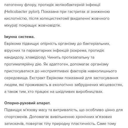
патогенну флору, протидіє хелікобактерній інфекції
(Helicobacter pylori). Показана при гастритах зі зниженою
кислотністю, після холецистектомії (видаленні жовчного
міхура): покращує жовчовідтік.
Імунна система.
Еврікома підвищує опірність організму до бактеріальних,
вірусних та паразитарних інфекцій (зокрема, протидіє
кандидозу, хламідіозу). Чинить протизапальну та
протималярійну дію. Як адаптоген, допомагає організму
пристосуватися до несприятливих факторів навколишнього
середовища. Екстракт Еврікоми показаний для застосування
людям, які проживають в екологічно забруднених місцевостях,
а також тим, хто працює на шкідливих виробництвах.
Опорно-руховий апарат.
Підвищує м’язову масу та витривалість, що особливо цінно для
спортсменів. Допомагає вивільненню хронічних м’язових
затискачів, повертає тілу природну пластичність. Саме тому