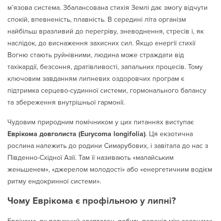
м’язова система. Збалансована стихія Землі дає змогу відчути
спокій, впевненість, плавність. В середині літа організм
найбільш вразливий до перегріву, зневоднення, стресів і, як
наслідок, до виснаження захисних сил. Якщо енергії стихії
Вогню стають руйнівними, людина може страждати від
тахікардії, безсоння, дратівливості, запальних процесів. Тому
ключовим завданням липневих оздоровчих програм є
підтримка серцево-судинної системи, гормонального балансу
та збереження внутрішньої гармонії.
Чудовим природним помічником у цих питаннях виступає
Еврікома довголиста (Eurycoma longifolia)
. Ця екзотична
рослина належить до родини Симарубових, і завітала до нас з
Південно-Східної Азії. Там її називають «малайським
женьшенем», «джерелом молодості» або «енергетичним водієм
ритму ендокринної системи».
Чому Еврікома є профільною у липні?