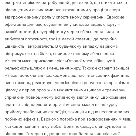
екстракт еврікоми затребуваний для людей, що стикаються з
підвищеними фізичними навантаженнями у праці та спорті,
відіграючи значну роль у спортивному харчуванні. Еврікома
ефективна для застосування як у силових видах спорту –
важкій атлетиці, пауерліфтингу через збільшення сили та
вибухової потужності, так і в легкій атлетиці, де потрібна
швидкість і витривалість. В будь-якому випадку еврікома:
підтримує синтез білків, сприяє активному збільшенню
м’язової маси, прискорює ріст м’язової маси, збільшує її
рельєфність шляхом зменшення жиру. Також екстракт захищає
м’язові волокна від пошкоджень під час інтенсивних фізичних
навантажень, реактивує енергію після тренувань та організм в
цілому у період проміжків між активними циклами тренувань,
сприяючи повноцінному активному відпочинку. Еврікома має
здатність відновлювати організм спортсмена після курсу
прийому анаболічних стероїдів, захищати від їх несприятливих
побічних ефектів. Еврікома потрібна при захворюваннях м’язів,
кісткової тканини та суглобів. Вона покращує стан суглобів та
відновлює їх через підвищення вироблення синовіальної