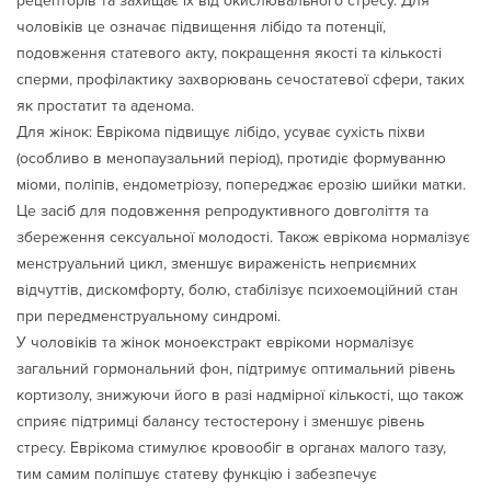
рецепторів та захищає їх від окислювального стресу. Для
чоловіків це означає підвищення лібідо та потенції,
подовження статевого акту, покращення якості та кількості
сперми, профілактику захворювань сечостатевої сфери, таких
як простатит та аденома.
Для жінок: Еврікома підвищує лібідо, усуває сухість піхви
(особливо в менопаузальний період), протидіє формуванню
міоми, поліпів, ендометріозу, попереджає ерозію шийки матки.
Це засіб для подовження репродуктивного довголіття та
збереження сексуальної молодості. Також еврікома нормалізує
менструальний цикл, зменшує вираженість неприємних
відчуттів, дискомфорту, болю, стабілізує психоемоційний стан
при передменструальному синдромі.
У чоловіків та жінок моноекстракт еврікоми нормалізує
загальний гормональний фон, підтримує оптимальний рівень
кортизолу, знижуючи його в разі надмірної кількості, що також
сприяє підтримці балансу тестостерону і зменшує рівень
стресу. Еврікома стимулює кровообіг в органах малого тазу,
тим самим поліпшує статеву функцію і забезпечує