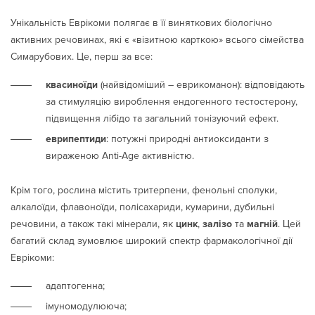
Унікальність Еврікоми полягає в її виняткових біологічно
активних речовинах, які є «візитною карткою» всього сімейства
Симарубових. Це, перш за все:
квасиноїди
(найвідоміший – еврикоманон): відповідають
за стимуляцію вироблення ендогенного тестостерону,
підвищення лібідо та загальний тонізуючий ефект.
еврипептиди
: потужні природні антиоксиданти з
вираженою Anti-Age активністю.
Крім того, рослина містить тритерпени, фенольні сполуки,
алкалоїди, флавоноїди, полісахариди, кумарини, дубильні
речовини, а також такі мінерали, як
цинк
,
залізо
та
магній
. Цей
багатий склад зумовлює широкий спектр фармакологічної дії
Еврікоми:
адаптогенна;
імуномодулююча;