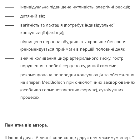
індивідуальна підвищена чутливість, алергічні реакції;
дитячий вік;
вагітність та лактація (потребує індивідуальної
консультації фахівця);
підвищена нервова збудливість, хронічне безсоння
(рекомендується приймати в першій половині дня);
значні коливання цифр артеріального тиску, гострі
порушення в роботі серцево-судинної системи;
рекомендована попередня консультація та обстеження
на апараті MedBioTech при онкологічних захворюваннях
(особливо гормонозалежних формах), аутоімунних
процесах.
Пам’ятка від автора.
Шановні друзі! У липні, коли сонце дарує нам максимум енергії,