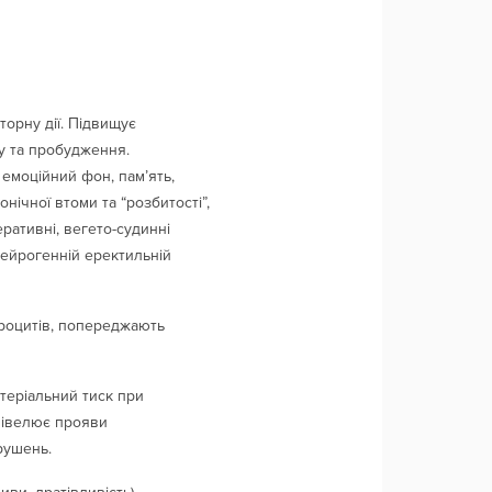
орну дії. Підвищує
ну та пробудження.
 емоційний фон, пам’ять,
нічної втоми та “розбитості”,
ативні, вегето-судинні
нейрогенній еректильній
итроцитів, попереджають
ртеріальний тиск при
 Нівелює прояви
рушень.