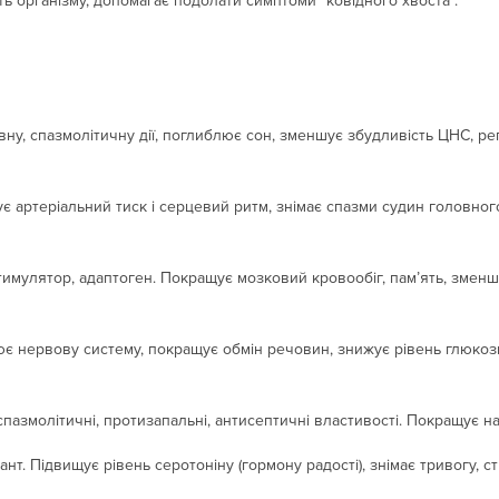
ть організму, допомагає подолати симптоми “ковідного хвоста”.
ну, спазмолітичну дії, поглиблює сон, зменшує збудливість ЦНС, ре
є артеріальний тиск і серцевий ритм, знімає спазми судин головно
имулятор, адаптоген. Покращує мозковий кровообіг, пам’ять, зменшу
нює нервову систему, покращує обмін речовин, знижує рівень глюкоз
спазмолітичні, протизапальні, антисептичні властивості. Покращує на
. Підвищує рівень серотоніну (гормону радості), знімає тривогу, стр