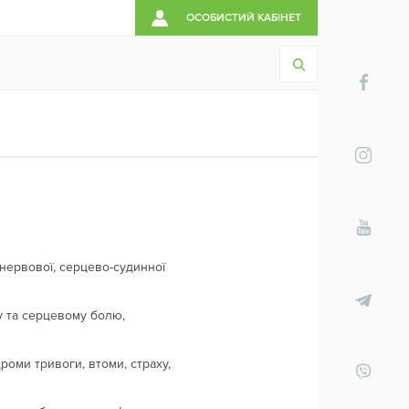
ОСОБИСТИЙ КАБІНЕТ
 нервової, серцево-судинної
у та серцевому болю,
дроми тривоги, втоми, страху,