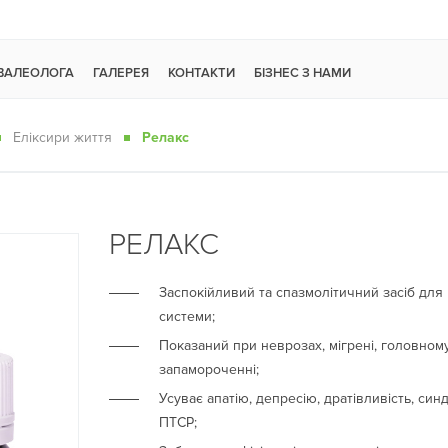
 ВАЛЕОЛОГА
ГАЛЕРЕЯ
КОНТАКТИ
БІЗНЕС З НАМИ
Еліксири життя
Релакс
РЕЛАКС
Заспокійливий та спазмолітичний засіб для
системи;
Показаний при неврозах, мігрені, головном
запамороченні;
Усуває апатію, депресію, дратівливість, син
ПТСР;