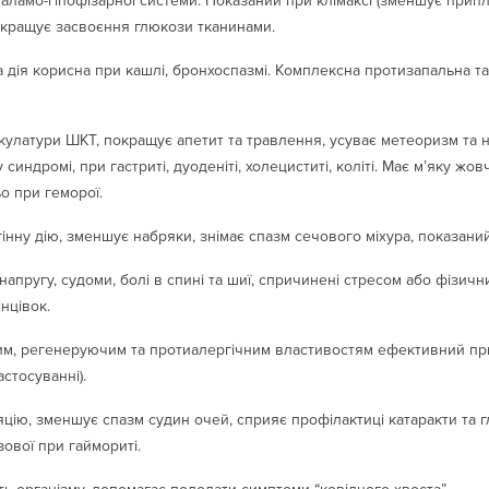
аламо-гіпофізарної системи. Показаний при клімаксі (зменшує припли
окращує засвоєння глюкози тканинами.
а дія корисна при кашлі, бронхоспазмі. Комплексна протизапальна та
скулатури ШКТ, покращує апетит та травлення, усуває метеоризм та 
ндромі, при гастриті, дуоденіті, холециститі, коліті. Має м’яку жов
о при геморої.
гінну дію, зменшує набряки, знімає спазм сечового міхура, показан
апругу, судоми, болі в спині та шиї, спричинені стресом або фізи
нцівок.
м, регенеруючим та протиалергічним властивостям ефективний при е
астосуванні).
цію, зменшує спазм судин очей, сприяє профілактиці катаракти та 
ової при гаймориті.