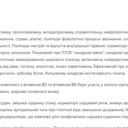
тивну, протитривожну, антидепресивну, спазмолітичну, нейропротект
покоєння, страхи, апатію, поліпшує фізіологічні процеси засинання, с
ності. Поліпшує настрій та відчуття внутрішньої гармонії, нормалізує
ворче натхнення. Показаний при ПТСР, “синдромі війни”, синдромі хро
логічних захворюваннях широкого спектру, включаючи нейродегенер
ть від кави, тютюну, алкоголю, інших навантажень. Ефективний при 
ороченні, зубному болю, больовому синдромі нез’ясованого генезу.
 комплексі з вітаміном В3 та вітаміном В6 бере участь у синтезі ер
канин, зокрема головного мозку.
судин, зміцнює судинну стінку, нормалізує серцевий ритм, знижує а
дновлює артеріальний тиск при гіпотонії (при зменшенні дозування).
ікроциркуляцію, що важливо для профілактики серцево-судинних по