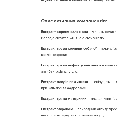
Імунна система
– підвищує загальну опірніс
Опис активних компонентів:
Екстракт кореня валеріани
– чинить седатив
Володіє антигельмінтною активністю.
Екстракт трави кропиви собачої
– нормалізу
кардіоневрозах.
Екстракт трави лофанту анісового
– імуност
антибактеріальну дію.
Екстракт плодів пажитника
– тонізує, зміц
при клімаксі та андропаузі.
Екстракт трави материнки
– має седативні, 
Екстракт звіробою
– природний антидепресант
антипаразитарну та протизапальну дії.