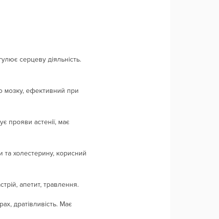
гулює серцеву діяльність.
го мозку, ефективний при
є прояви астенії, має
и та холестерину, корисний
стрій, апетит, травлення.
ах, дратівливість. Має