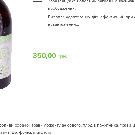
Забезпечує фізіологічну регуляцію засинанн
пробудження;
Виявляє адаптогенну дію, ефективний при 
навантаженнях.
350,00
грн.
опиви собачої, трави лофанту анісового, плодів пажитника, трави ма
вітамін В6, фолієва кислота.