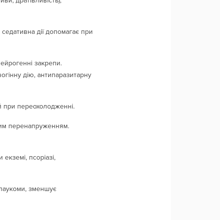
ви, дратівливість),
 седативна дії допомагає при
нейрогенні закрепи.
чогінну дію, антипаразитарну
ий при переохолодженні.
чним перенапруженням.
кземі, псоріазі,
глаукоми, зменшує