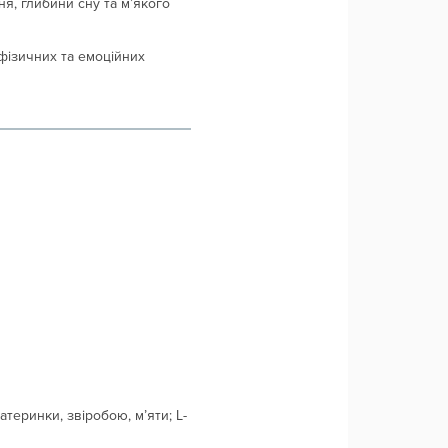
я, глибини сну та м’якого
фізичних та емоційних
теринки, звіробою, м’яти; L-