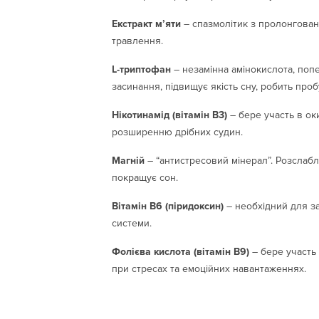
Екстракт м’яти
– спазмолітик з пролонговано
травлення.
L-триптофан
– незамінна амінокислота, попе
засинання, підвищує якість сну, робить про
Нікотинамід (вітамін В3)
– бере участь в ок
розширенню дрібних судин.
Магній
– “антистресовий мінерал”. Розслабл
покращує сон.
Вітамін В6 (піридоксин)
– необхідний для за
системи.
Фолієва кислота (вітамін В9)
– бере участь 
при стресах та емоційних навантаженнях.