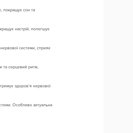
є, покращує сон та
окращує настрій, полегшує
 нервової системи, сприяє
к та серцевий ритм,
дтримує здоров’я нервової
истеми. Особливо актуальна