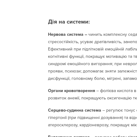
Дія на системи:
Нервова система –
чинить комплексну седа
стресостійкість, усуває дратівливість, зане
Ефективний при підлітковій емоційній лабіль
когнітивні функції, покращує мотивацію та т
синдромі емоційного вигорання; при невро
прояви, психози; допомагає зняти залежніс
дисфункції, головному болю, мігрені, запам
Органи кровотворення
– фолієва кислота в
розвиток анемії, покращують оксигенацію т
Серцево-судинна система
– регулює тонус 
гіпертонії (при підвищенні дозування) та ві
атеросклерозу, кардіоневрозу, покращує м