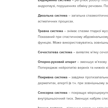
Ендокринна система
– регулює роботу гіпот
андропаузі, порушеннях обміну речовин. П
Дихальна система
– загальна спазмолітичн
астматичних процесах.
Травна система
– знімає спазми гладкої му
Показаний при спастичному абдомінальному си
функцію. Може використовуватись зовнішнь
Сечостатева система
– виявляє м’яку сечо
Опорно-руховий апарат
– зменшує м’язову н
Попереджає нейропатію верхніх та нижніх кі
Покривна система
– завдяки протизапальни
дерматитах, алергії (в т.ч. при зовнішньому з
Сенсорна система
– покращує мікроциркуля
внутрішньоочний тиск. Зменшує набряк слиз