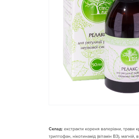
Склад:
екстракти кореня валеріани, трави кр
триптофан, нікотинамід (вітамін В3), магній, 