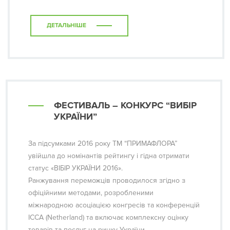
ДЕТАЛЬНІШЕ
ФЕСТИВАЛЬ – КОНКУРС “ВИБІР
УКРАЇНИ”
За підсумками 2016 року ТМ “ПРИМАФЛОРА”
увійшла до номінантів рейтингу і гідна отримати
статус «ВІБІР УКРАЇНИ 2016».
Ранжування переможців проводилося згідно з
офіційними методами, розробленими
міжнародною асоціацією конгресів та конференцій
ICCA (Netherland) та включає комплексну оцінку
товарів та послуг на ринку України.