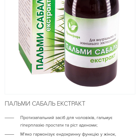
ПАЛЬМИ САБАЛЬ ЕКСТРАКТ
Протизапальний засіб для чоловіків, гальмує
гіперплазію простати та ріст аденоми;
М’яко гармонізує ендокринну функцію у жінок,