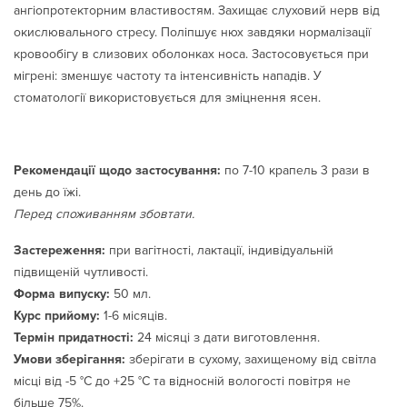
ангіопротекторним властивостям. Захищає слуховий нерв від
окислювального стресу. Поліпшує нюх завдяки нормалізації
кровообігу в слизових оболонках носа. Застосовується при
мігрені: зменшує частоту та інтенсивність нападів. У
стоматології використовується для зміцнення ясен.
Рекомендації щодо застосування:
по 7-10 крапель 3 рази в
день до їжі.
Перед споживанням збовтати.
Застереження:
при вагітності, лактації, індивідуальній
підвищеній чутливості.
Форма випуску:
50 мл.
Курс прийому:
1-6 місяців.
Термін придатності:
24 місяці з дати виготовлення.
Умови зберігання:
зберігати в сухому, захищеному від світла
місці від -5 °С до +25 °С та відносній вологості повітря не
більше 75%.