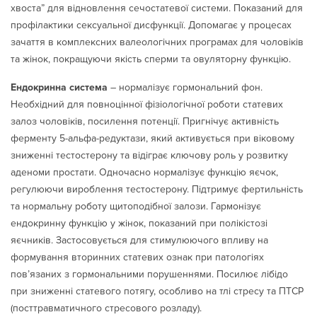
хвоста” для відновлення сечостатевої системи. Показаний для
профілактики сексуальної дисфункції. Допомагає у процесах
зачаття в комплексних валеологічних програмах для чоловіків
та жінок, покращуючи якість сперми та овуляторну функцію.
Ендокринна система
– нормалізує гормональний фон.
Необхідний для повноцінної фізіологічної роботи статевих
залоз чоловіків, посилення потенції. Пригнічує активність
ферменту 5-альфа-редуктази, який активується при віковому
зниженні тестостерону та відіграє ключову роль у розвитку
аденоми простати. Одночасно нормалізує функцію яєчок,
регулюючи вироблення тестостерону. Підтримує фертильність
та нормальну роботу щитоподібної залози. Гармонізує
ендокринну функцію у жінок, показаний при полікістозі
яєчників. Застосовується для стимулюючого впливу на
формування вторинних статевих ознак при патологіях
пов’язаних з гормональними порушеннями. Посилює лібідо
при зниженні статевого потягу, особливо на тлі стресу та ПТСР
(посттравматичного стресового розладу).