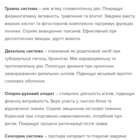
Травна система
– має м’яку спазмолітичну дію. Покращує
ферментативну активність, травлення та апетит. Завдяки вмісту
жирних кислот та фітостеролів комплексно підтримує функцію
печінки. Сприяє виведенню токсинів. Ефективний при
диспептичних явищах, здутті живота.
Дихальна система
– показаний як додатковий засіб при
туберкульозі легень, бронхітах. Має відхаркувальну та
протизапальну дію. Полегшує дихання при хронічних
захворюваннях дихальних шляхів. Підвищує місцевий імунітет
слизових оболонок.
Опорно-руховий апарат
– стимулює діяльність м’язів, підвищує
фізичну витривалість. Бере участь у синтезі білка та
відновленні тканин. Сприяє зміцненню кісткової тканини.
Корисний при спортивних навантаженнях, потрібний при
дієтах. Покращує процеси регенерації після травм.
Сенсорна система
– протидіє катаракті та глаукомі завдяки