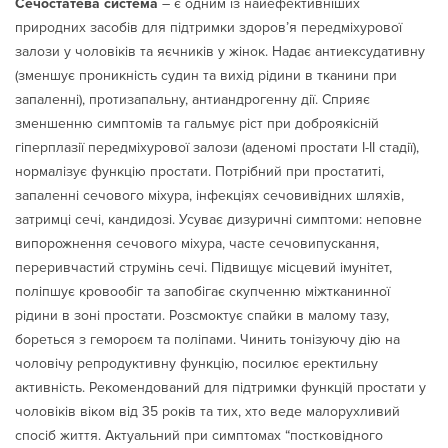
Сечостатева система
– є одним із найефективніших
природних засобів для підтримки здоров’я передміхурової
залози у чоловіків та яєчників у жінок. Надає антиексудативну
(зменшує проникність судин та вихід рідини в тканини при
запаленні), протизапальну, антиандрогенну дії. Сприяє
зменшенню симптомів та гальмує ріст при доброякісній
гіперплазії передміхурової залози (аденомі простати I-II стадії),
нормалізує функцію простати. Потрібний при простатиті,
запаленні сечового міхура, інфекціях сечовивідних шляхів,
затримці сечі, кандидозі. Усуває дизуричні симптоми: неповне
випорожнення сечового міхура, часте сечовипускання,
переривчастий струмінь сечі. Підвищує місцевий імунітет,
поліпшує кровообіг та запобігає скупченню міжтканинної
рідини в зоні простати. Розсмоктує спайки в малому тазу,
бореться з гемороєм та поліпами. Чинить тонізуючу дію на
чоловічу репродуктивну функцію, посилює еректильну
активність. Рекомендований для підтримки функцій простати у
чоловіків віком від 35 років та тих, хто веде малорухливий
спосіб життя. Актуальний при симптомах “постковідного