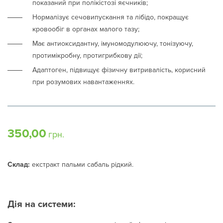
показаний при полікістозі яєчників;
Нормалізує сечовипускання та лібідо, покращує
кровообіг в органах малого тазу;
Має антиоксидантну, імуномодулюючу, тонізуючу,
протимікробну, протигрибкову дії;
Адаптоген, підвищує фізичну витривалість, корисний
при розумових навантаженнях.
350,00
грн.
Склад:
екстракт пальми сабаль рідкий.
Дія на системи: