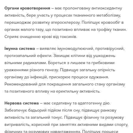
Органи кровотворення
– має пролонговану антиоксидантну
активність, бере участь у процесах тканинного метаболізму,
перешкоджає розвитку атеросклерозу. Поліпшує кровообіг в
органах малого тазу, що позитивно впливає на трофіку тканин.
Сприяє очищенню крові від токсинів.
Імунна система
– виявляє імуномодулюючий, противірусний,
протизапальний ефекти. Захищає клітини від ушкоджень
вільними радикалами. Бореться з лишаєм та грибковими
ураженнями різного генезу. Підвищує загальну опірність
організму до інфекцій, прискорює процеси одужання.
Рекомендований для покращення загального стану організму
та позитивного впливу на еректильну активність.
Нервова система
– має седативну та адаптогенну дію.
Забезпечує бадьорий підйом після сну, підвищує ранкову
активність та загальний тонус. Підвищує фізичну та розумову
витривалість, корисний при заняттях активними видами спорту,
фізичних та розумових навантаженнях. Поліпшує процеси