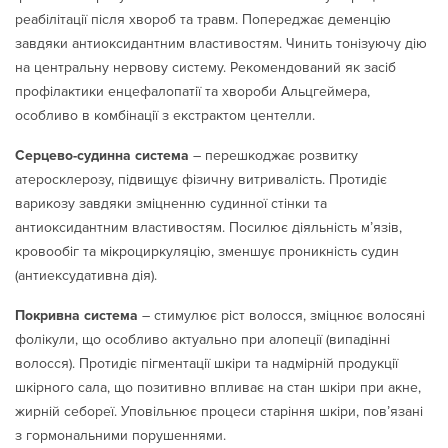
реабілітації після хвороб та травм. Попереджає деменцію
завдяки антиоксидантним властивостям. Чинить тонізуючу дію
на центральну нервову систему. Рекомендований як засіб
профілактики енцефалопатії та хвороби Альцгеймера,
особливо в комбінації з екстрактом центелли.
Серцево-судинна система
– перешкоджає розвитку
атеросклерозу, підвищує фізичну витривалість. Протидіє
варикозу завдяки зміцненню судинної стінки та
антиоксидантним властивостям. Посилює діяльність м’язів,
кровообіг та мікроциркуляцію, зменшує проникність судин
(антиексудативна дія).
Покривна система
– стимулює ріст волосся, зміцнює волосяні
фолікули, що особливо актуально при алопеції (випадінні
волосся). Протидіє пігментації шкіри та надмірній продукції
шкірного сала, що позитивно впливає на стан шкіри при акне,
жирній себореї. Уповільнює процеси старіння шкіри, пов’язані
з гормональними порушеннями.