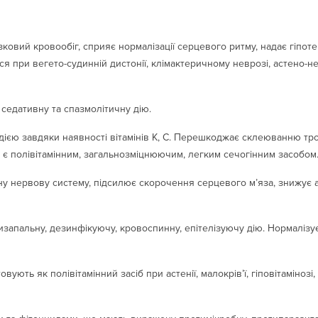
ковий кровообіг, сприяє нормалізації серцевого ритму, надає гіпот
ся при вегето-судинній дистонії, клімактеричному неврозі, астено-
седативну та спазмолітичну дію.
ією завдяки наявності вітамінів К, C. Перешкоджає склеюванню тро
у, є полівітамінним, загальнозміцнюючим, легким сечогінним засобом
у нервову систему, підсилює скорочення серцевого м’яза, знижує а
изапальну, дезинфікуючу, кровоспинну, епітелізуючу дію. Нормалізу
вують як полівітамінний засіб при астенії, малокрів’ї, гіповітамінозі, 