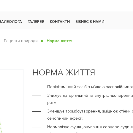
 ВАЛЕОЛОГА
ГАЛЕРЕЯ
КОНТАКТИ
БІЗНЕС З НАМИ
Рецепти природи
Норма життя
НОРМА ЖИТТЯ
Полівітамінний засіб з м’якою заспокійливо
Знижує артеріальний та внутрішньочерепни
ритм;
Зменшує тромбоутворення, зміцнює стінки 
сечогінний ефект;
Нормалізує функціонування серцево-судинн