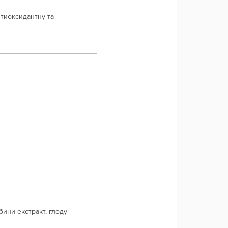
нтиоксидантну та
бини екстракт, глоду