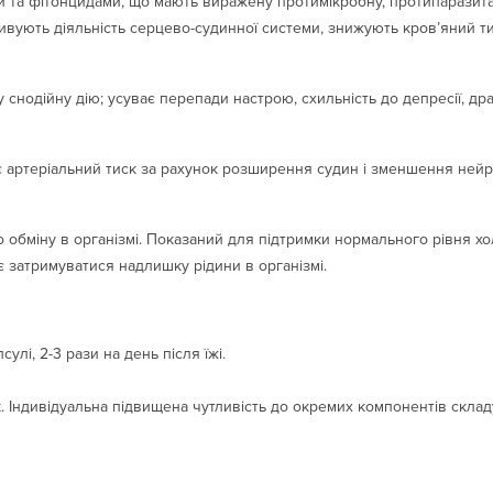
и та фітонцидами, що мають виражену протимікробну, протипаразита
активують діяльність серцево-судинної системи, знижують кров’яний т
у снодійну дію; усуває перепади настрою, схильність до депресії, др
 артеріальний тиск за рахунок розширення судин і зменшення нейрог
бміну в організмі. Показаний для підтримки нормального рівня хол
ає затримуватися надлишку рідини в організмі.
сулі, 2-3 рази на день після їжі.
 Індивідуальна підвищена чутливість до окремих компонентів складу.