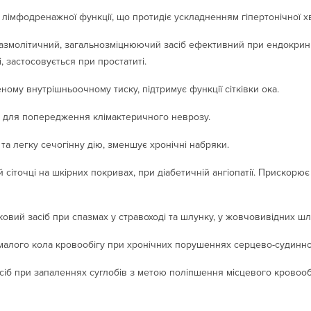
імфодренажної функції, що протидіє ускладненням гіпертонічної х
пазмолітичний, загальнозміцнюючий засіб ефективний при ендокри
і, застосовується при простатиті.
ому внутрішньоочному тиску, підтримує функції сітківки ока.
 для попередження клімактеричного неврозу.
та легку сечогінну дію, зменшує хронічні набряки.
 сіточці на шкірних покривах, при діабетичній ангіопатії. Прискорює
овий засіб при спазмах у стравоході та шлунку, у жовчовивідних шл
алого кола кровообігу при хронічних порушеннях серцево-судинно
сіб при запаленнях суглобів з метою поліпшення місцевого кровообі