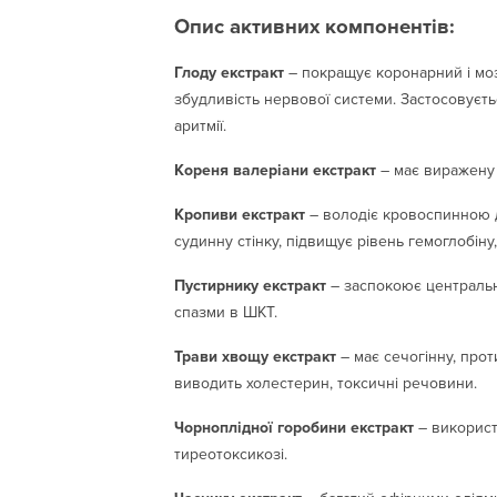
Опис активних компонентів:
Глоду екстракт
– покращує коронарний і моз
збудливість нервової системи. Застосовуєть
аритмії.
Кореня валеріани екстракт
– має виражену 
Кропиви екстракт
– володіє кровоспинною д
судинну стінку, підвищує рівень гемоглобін
Пустирнику екстракт
– заспокоює центральн
спазми в ШКТ.
Трави хвощу екстракт
– має сечогінну, прот
виводить холестерин, токсичні речовини.
Чорноплідної горобини екстракт
– використо
тиреотоксикозі.