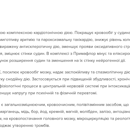
ою комплексною кардіотонічною дією. Покращує кровообіг у судина
 миготливу аритмію та пароксизмальну тахікардію, знижує рівень хол
є виражену антисклеротичну дію, зменшує прояви оксидативного ст
ня, зміцнює стінки судин. В комплексі з Примафлор мінус та елікси
нок розширення судин та зменшення на їх стінку нейрогенної дії.
 посилює кровообіг мозку, надає заспокійливу та спазмолітичну ді
егку снодійну дію. Застосовується при підвищеній збудливості, хроніч
фізіологічні процеси в центральній нервовій системі при інтоксикац
шує напругу при психічній та фізичній перевтомі.
 є загальнозміцнюючим, кровоочисним, полівітамінним засобом, що міс
 марганець, мідь, бор, йод, кремній, магній, молібден, залізо, антоціан
 на кровопостачання головного мозку, мікроциркуляцію та реологічн
оджає утворенню тромбів.