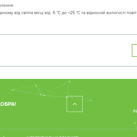
влення.
еному від світла місці від -5 °С до +25 °С та відносній вологості пові
ДОБРА!
I