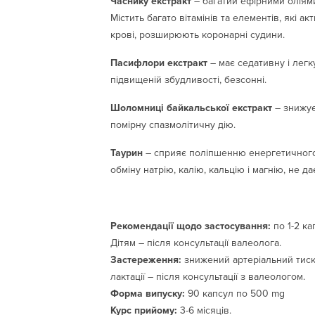
Часнику екстракт
– багатий ефірними оліям
Містить багато вітамінів та елементів, які 
крові, розширюють коронарні судини.
Пасифлори екстракт
– має седативну і легк
підвищеній збудливості, безсонні.
Шоломниці байкальської екстракт
– знижує
помірну спазмолітичну дію.
Таурин
– сприяє поліпшенню енергетичного о
обміну натрію, калію, кальцію і магнію, не д
Рекомендації щодо застосування:
по 1-2 кап
Дітям – після консультації валеолога.
Застереження:
знижений артеріальний тиск.
лактації – після консультації з валеологом.
Форма випуску:
90 капсул по 500 mg
Курс прийому:
3-6 місяців.