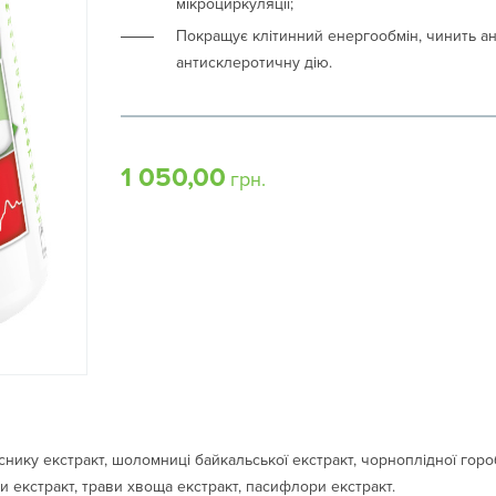
мікроциркуляції;
Покращує клітинний енергообмін, чинить а
антисклеротичну дію.
1 050,00
грн.
снику екстракт, шоломниці байкальської екстракт, чорноплідної горо
и екстракт, трави хвоща екстракт, пасифлори екстракт.