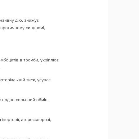
ензивну дію, знижує
невротичному синдромі,
мбоцитів в тромби, укріплює
.
ртеріальний тиск, усуває
є водно-сольовий обмін,
гіпертонії, атеросклерозі,