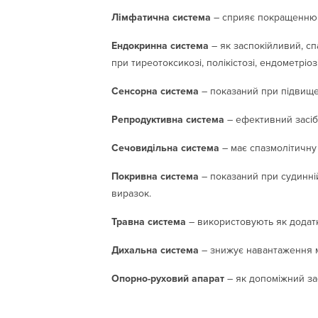
Лімфатична система
– сприяє покращенню л
Ендокринна система
– як заспокійливий, с
при тиреотоксикозі, полікістозі, ендометріоз
Сенсорна система
– показаний при підвищен
Репродуктивна система
– ефективний засіб
Сечовидільна система
– має спазмолітичну 
Покривна система
– показаний при судинній
виразок.
Травна система
– використовують як додатк
Дихальна система
– знижує навантаження м
Опорно-руховий апарат
– як допоміжний за