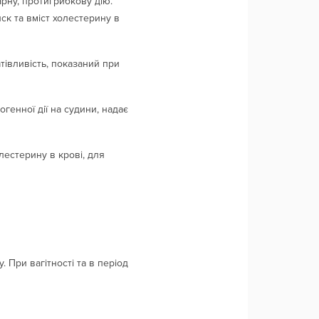
рну, протигрибкову дію.
иск та вміст холестерину в
атівливість, показаний при
енної дії на судини, надає
естерину в крові, для
 При вагітності та в період