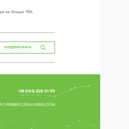
тря не більше 75%.
РОЗДРУКУВАТИ
Зв'язок з
консультанто
НАДІШЛІТЬ
+38 (093) 826 51 99
ЗАЯВКУ ДЛЯ
ЗВОРОТНОГ
NFO.PRIMAFLORA@GMAIL.COM
ЗВ'ЯЗКУ ТА
ОТРИМАЙТЕ
КОНСУЛЬТАЦ
ВАШЕ
НОМЕР
ІМ'Я
ТЕЛЕФО