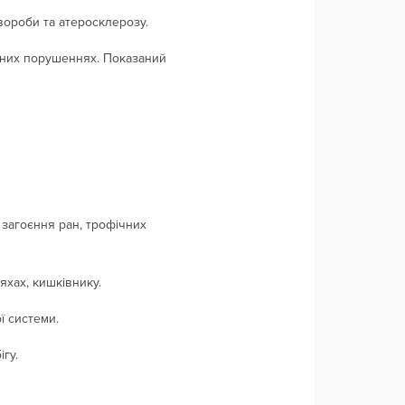
вороби та атеросклерозу.
нних порушеннях. Показаний
 загоєння ран, трофічних
яхах, кишківнику.
ї системи.
гу.