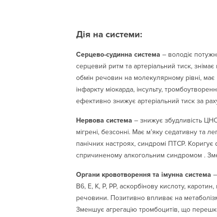
Дія на системи:
Серцево-судинна система
– володіє потужн
серцевий ритм та артеріальний тиск, знімає
обмін речовин на молекулярному рівні, ма
інфаркту міокарда, інсульту, тромбоутворен
ефективно знижує артеріальний тиск за раху
Нервова система
– знижує збудливість ЦНС,
мігрені, безсонні. Має м’яку седативну та л
панічних настроях, синдромі ПТСР. Коригує 
спричиненому алкогольним синдромом . Змен
Органи кровотворення та імунна система
–
В6, Е, К, Р, РР, аскорбінову кислоту, каротин,
речовини. Позитивно впливає на метаболізм,
Зменшує агрегацію тромбоцитів, що перешк