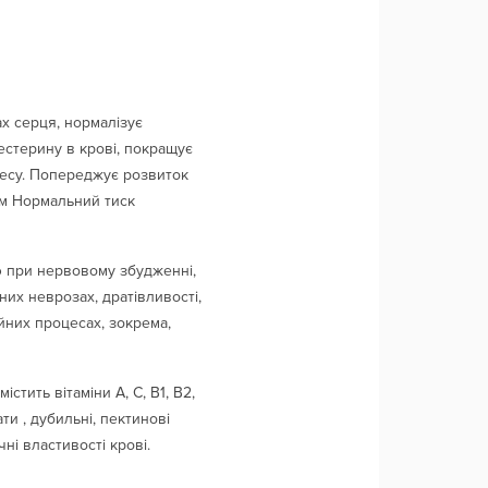
х серця, нормалізує
естерину в крові, покращує
ресу. Попереджує розвиток
ром Нормальний тиск
ю при нервовому збудженні,
них неврозах, дратівливості,
ійних процесах, зокрема,
тить вітаміни А, С, В1, В2,
ати , дубильні, пектинові
і властивості крові.