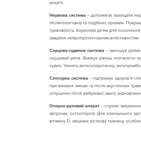
алергії.
Нервова система
– допомагає захищати нер
післяпологової) та подібних проявів. Покращ
тривожність. Корисний дітям для посилення
завдяки нейропротекторним властивостям.
Серцево-судинна система
– зменшує ризик і
серцевий ритм. Знижує рівень «поганого» х
судин. Чинить антисклеротичну, антитромбо
Сенсорна система
– підтримує здоров’я сіт
при вікових змінах та після акустичних тра
оглушенні після вибухової хвилі, відновлюю
Опорно-руховий апарат
– сприяє зміцненню 
артрозах, остеопорозі. Для зовнішнього заст
вітаміну D, зміцнює кісткову тканину, особл