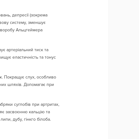
вань, депресії (зокрема
рвову систему, зменшує
 хворобу Альцгеймера
ує артеріальний тиск та
ищує еластичність та тонус
ок. Покращує слух, особливо
ьних шляхів. Допомагає при
абряки суглобів при артритах,
ияє засвоєнню кальцію та
ипи, дубу, гінкго білоба.