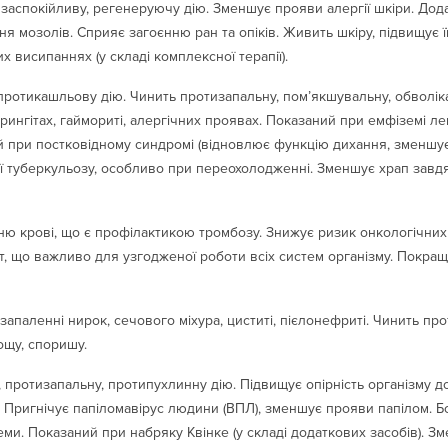
 заспокійливу, регенеруючу дію. Зменшує прояви алергії шкіри. Дода
я мозолів. Сприяє загоєнню ран та опіків. Живить шкіру, підвищує її
х висипаннях (у складі комплексної терапії).
 протикашльову дію. Чинить протизапальну, пом’якшувальну, обволік
арингітах, гаймориті, алергічних проявах. Показаний при емфіземі л
й при постковідному синдромі (відновлює функцію дихання, зменшує
ії туберкульозу, особливо при переохолодженні. Зменшує храп зав
ю крові, що є профілактикою тромбозу. Знижує ризик онкологічних
т, що важливо для узгодженої роботи всіх систем організму. Покращ
запаленні нирок, сечового міхура, циститі, пієлонефриті. Чинить про
ощу, споришу.
протизапальну, протипухлинну дію. Підвищує опірність організму д
 Пригнічує папіломавірус людини (ВПЛ), зменшує прояви папілом. Б
кземи. Показаний при набряку Квінке (у складі додаткових засобів).