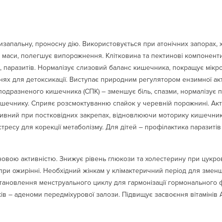
изапальну, проносну дію. Використовується при атонічних запорах, х
і маси, полегшує випорожнення. Клітковина та пектинові компоненти
, паразитів. Нормалізує слизовий баланс кишечника, покращує мікро
нях для детоксикації. Виступає природним регулятором ензимної ак
подразненого кишечника (СПК) – зменшує біль, спазми, нормалізує п
ишечнику. Сприяє розсмоктуванню спайок у черевній порожнині. Ак
ивний при постковідних закрепах, відновлюючи моторику кишечника
стресу для корекції метаболізму. Для дітей – профілактика паразитів
овою активністю. Знижує рівень глюкози та холестерину при цукров
и ожирінні. Необхідний жінкам у клімактеричний період для зменш
 становлення менструального циклу для гармонізації гормонального 
ів – аденоми передміхурової залози. Підвищує засвоєння вітамінів 