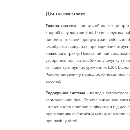
Дія на системи:
Травна система
– чинить обволікаючу, прот
хворобі шлунка, ожирінні. Розм’якшує калов
виводять токсини, продукти життєдіяльності
засобу застосовується при харчових отруєн
кишкового тракту. Показаний при синдромі 
утворенню поліпів, особливо у шлунку та к
та інших аутоімунних ураженнях ШКТ. Ефект
Рекомендований у період реабілітації після 
восени).
Ендокринна система
– володіє фітоестроген
гормональний фон. Сприяє зниженню ваги пр
інтенсивності припливів, дівчаткам під час
профілактика фіброміоми матки; для чоловік
при рахіті у дітей.