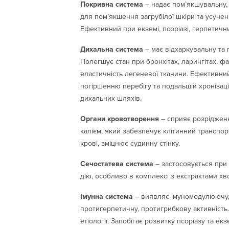
Покривна система
– надає пом’якшувальну,
для пом’якшення загрубілої шкіри та усуненн
Ефективний при екземі, псоріазі, герпетични
Дихальна система
– має відхаркувальну та
Полегшує стан при бронхітах, ларингітах, ф
еластичність легеневої тканини. Ефективни
погіршенню перебігу та подальшій хронізац
дихальних шляхів.
Органи кровотворення
– сприяє розрідженн
калієм, який забезпечує клітинний транспор
крові, зміцнює судинну стінку.
Сечостатева система
– застосовується при 
дію, особливо в комплексі з екстрактами хв
Імунна система
– виявляє імуномодулюючу, 
протигерпетичну, протигрибкову активність.
етіології. Запобігає розвитку псоріазу та е