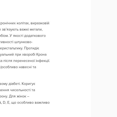
ронічних колітах, виразковій
 зв’язують важкі метали,
біом. У якості додаткового
тивності шлунково-
еристальтику. Протидіє
туальний при хворобі Крона
 після перенесеної інфекції.
 (особливо навесні та
ому діабеті. Коригує
ення чисельності та
фону. Для жінок –
А, D, Е, що особливо важливо