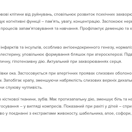
вові клітини від руйнувань, сповільнює розвиток психічних захворю
ує когнітивні функції – пам’ять, увагу, концентрацію. Заспокоює не
 процесів запам’ятовування та навчання. Профілактує деменцію та
нфарктів та інсультів, особливо ангіоендокринного генезу, нормаліз
олестерину, уповільнює формування бляшок при атеросклерозі. Підв
тичну, гіпотензивну дію. Актуальний при захворюваннях серця.
ківки ока. Застосовується при алергічних проявах слизових оболон
вм. Запобігає храпу, зменшуючи набряклість слизових верхніх дихал
чи слухову чутливість.
кісткової тканини, зубів. Має протизапальну дію, зменшує біль та н
осування – у вигляді компресів. Показаний при рахіті у дітей – спр
иво у поєднанні з екстрактами живокосту, шабельника, алое, софори, л