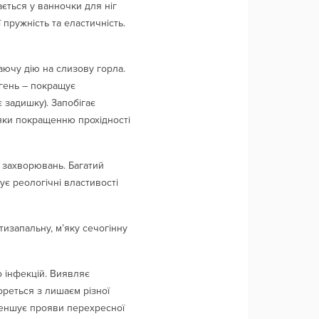
ється у ванночки для ніг
 пружність та еластичність.
аючу дію на слизову горла.
егень – покращує
 задишку). Запобігає
дяки покращенню прохідності
 захворювань. Багатий
ує реологічні властивості
тизапальну, м’яку сечогінну
о інфекцій. Виявляє
ореться з лишаєм різної
 Зменшує прояви перехресної