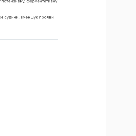
гіпотензивну, ферментативну
нює судини, зменшує прояви