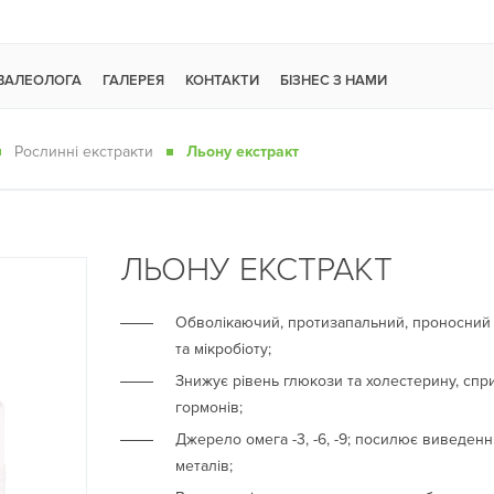
 ВАЛЕОЛОГА
ГАЛЕРЕЯ
КОНТАКТИ
БІЗНЕС З НАМИ
Рослинні екстракти
Льону екстракт
ЛЬОНУ ЕКСТРАКТ
Обволікаючий, протизапальний, проносний 
та мікробіоту;
Знижує рівень глюкози та холестерину, спри
гормонів;
Джерело омега -3, -6, -9; посилює виведенн
металів;