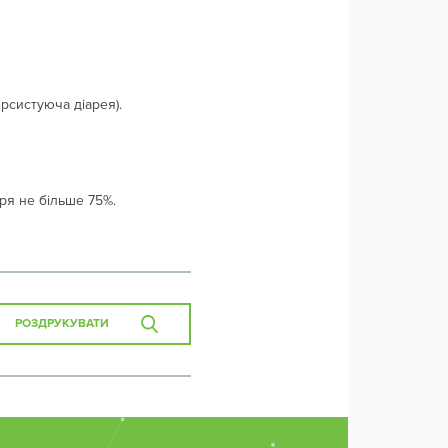
рсистуюча діарея).
тря не більше 75%.
РОЗДРУКУВАТИ
Зв'язок з