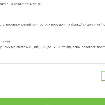
рапель 3 рази в день до їжі.
ть; протипоказаний при гострих порушеннях функції кишечника (пе
влення.
еному від світла місці від -5 °С до +25 °С та відносній вологості пові