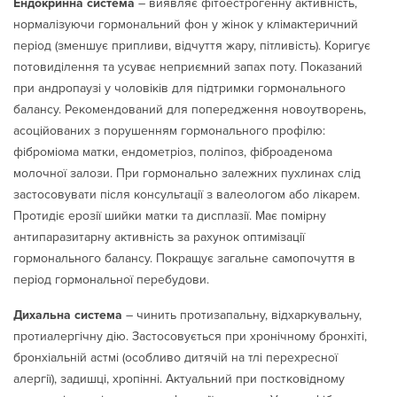
Ендокринна система
– виявляє фітоестрогенну активність,
нормалізуючи гормональний фон у жінок у клімактеричний
період (зменшує припливи, відчуття жару, пітливість). Коригує
потовиділення та усуває неприємний запах поту. Показаний
при андропаузі у чоловіків для підтримки гормонального
балансу. Рекомендований для попередження новоутворень,
асоційованих з порушенням гормонального профілю:
фіброміома матки, ендометріоз, поліпоз, фіброаденома
молочної залози. При гормонально залежних пухлинах слід
застосовувати після консультації з валеологом або лікарем.
Протидіє ерозії шийки матки та дисплазії. Має помірну
антипаразитарну активність за рахунок оптимізації
гормонального балансу. Покращує загальне самопочуття в
період гормональної перебудови.
Дихальна система
– чинить протизапальну, відхаркувальну,
протиалергічну дію. Застосовується при хронічному бронхіті,
бронхіальній астмі (особливо дитячій на тлі перехресної
алергії), задишці, хропінні. Актуальний при постковідному