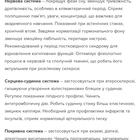
Нервова система
– покращує фази сну, зменшує тривожність,
дратівливість, особливо в клімактеричний період. Сприяє
поліпшенню пам’яті, уваги, концентрації, що важливо для
академічного навчання. Показаний при астенічних станах,
хронічній втомі. Завдяки нормалізації гормонального фону
зменшує емоційну лабільність, перепади настрою.
Рекомендований у період постковідного синдрому для
відновлення когнітивних функцій. Оптимізує фізіологічні
процеси в нервовій та сполучній тканині, що робить його
актуальним при розсіяному склерозі.
Серцево-судинна система
– застосовується при атеросклерозі,
гальмуючи утворення холестеринових бляшок у судинах.
Регулює показники ліпідного профілю. Чинить
антитромботичну дію. Робить судинну стінку більш еластичною,
зміцнює капіляри. Необхідний для профілактики інфарктів та
інсультів, сприяє нормалізації артеріального тиску.
Покривна система
– застосовується при екземі, діатезі,
алергічних висипаннях. Чинить протизапальну, загоювальну,