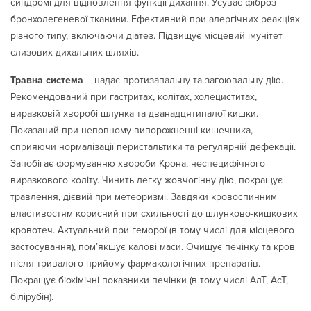
синдромі для відновлення функції дихання. Усуває фіброз
бронхолегеневої тканини. Ефективний при алергічних реакціях
різного типу, включаючи діатез. Підвищує місцевий імунітет
слизових дихальних шляхів.
Травна система
– надає протизапальну та загоювальну дію.
Рекомендований при гастритах, колітах, холециститах,
виразковій хворобі шлунка та дванадцятипалої кишки.
Показаний при неповному випорожненні кишечника,
сприяючи нормалізації перистальтики та регулярній дефекації.
Запобігає формуванню хвороби Крона, неспецифічного
виразкового коліту. Чинить легку жовчогінну дію, покращує
травлення, дієвий при метеоризмі. Завдяки кровоспинним
властивостям корисний при схильності до шлунково-кишкових
кровотеч. Актуальний при геморої (в тому числі для місцевого
застосування), пом’якшує калові маси. Очищує печінку та кров
після тривалого прийому фармакологічних препаратів.
Покращує біохімічні показники печінки (в тому числі АлТ, АсТ,
білірубін).