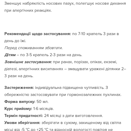
Зменшує набряклість носових пазух, полегшує носове дихання
при алергічних реакціях.
Рекомендації щодо застосування:
по 7-10 крапель 3 рази в
день до їжі.
Перед споживанням збовтати.
Дітям
– по 3-5 крапель 2-3 рази на день.
Зовнішнє застосування:
при ранах, порізах, опіках, екземі,
діатезі, алергічних висипаннях – змащувати уражені ділянки 2–
3 рази на день.
Застереження:
індивідуальна підвищена чутливість. З
обережністю застосовувати при гормонозалежних пухлинах.
Форма випуску:
50 мл.
Курс прийому:
1-6 місяців.
Термін придатності:
24 місяці з дати виготовлення.
Умови зберігання:
зберігати в сухому, захищеному від світла
місці від -5 °С до +25 °С та відносній вологості повітря не