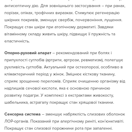
антисептичну дію. Для зовнішнього застосування – при ранах,
порізах, опіках, трофічних виразках. Стимулює регенерацію
шкірних покривів, зменшує свербіж, почервоніння, лущення.
Покращує стан шкіри при атопічному дерматиті. Завдяки
вітамінному складу живить шкіру, підвищує її пружність та
еластичність.
Опорно-руховий апарат
– рекомендований при болях і
припухлості суглобів (артрити, артрози, ревматизм), полегшує
рухливість суглобів. Актуальний при остеопорозі, особливо в
клімактеричний період у жінок. Зміцнює кісткову тканину,
сприяє зрощенню переломів. Сприяє очищенню організму від
надлишків сечової кислоти, яка є основною причиною
розвитку подагри. У комплексі з екстрактами живокосту,
шабельника, астрагалу покращує стан хрящової тканини.
Сенсорна система
– зменшує набряклість слизових оболонок
ЛОР-органів. Показаний при алергічному риніті, кон’юнктивіті.
Покращує стан слизової порожнини рота при запаленні.