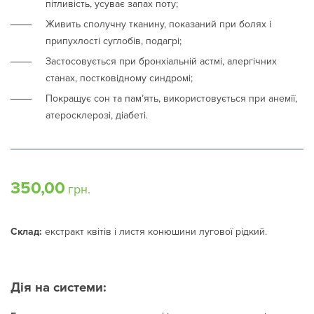
пітливість, усуває запах поту;
Живить сполучну тканину, показаний при болях і
припухлості суглобів, подагрі;
Застосовується при бронхіальній астмі, алергічних
станах, постковідному синдромі;
Покращує сон та пам’ять, використовується при анемії,
атеросклерозі, діабеті.
350,00
грн.
Склад:
екстракт квітів і листя конюшини лугової рідкий.
Дія на системи: