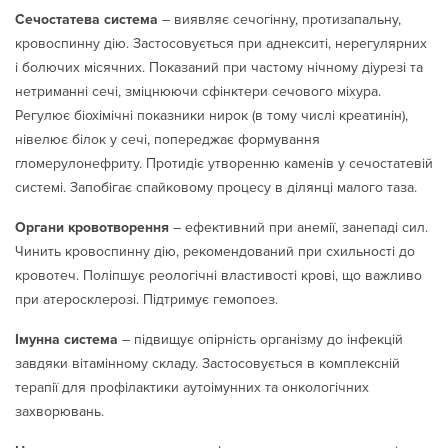
Сечостатева система
– виявляє сечогінну, протизапальну,
кровоспинну дію. Застосовується при аднекситі, нерегулярних
і болючих місячних. Показаний при частому нічному діурезі та
нетриманні сечі, зміцнюючи сфінктери сечового міхура.
Регулює біохімічні показники нирок (в тому числі креатинін),
нівелює білок у сечі, попереджає формування
гломерулонефриту. Протидіє утворенню каменів у сечостатевій
системі. Запобігає спайковому процесу в ділянці малого таза.
Органи кровотворення
– ефективний при анемії, занепаді сил.
Чинить кровоспинну дію, рекомендований при схильності до
кровотеч. Поліпшує реологічні властивості крові, що важливо
при атеросклерозі. Підтримує гемопоез.
Імунна система
– підвищує опірність організму до інфекцій
завдяки вітамінному складу. Застосовується в комплексній
терапії для профілактики аутоімунних та онкологічних
захворювань.