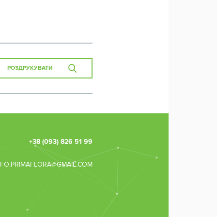
РОЗДРУКУВАТИ
+38 (093) 826 51 99
Зв'язок з
NFO.PRIMAFLORA@GMAIL.COM
консультанто
НАДІШЛІТЬ
ЗАЯВКУ ДЛЯ
ЗВОРОТНОГ
ЗВ'ЯЗКУ ТА
ОТРИМАЙТЕ