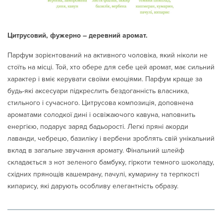
Цитрусовий, фужерно – деревний аромат.
Парфум зорієнтований на активного чоловіка, який ніколи не
стоїть на місці. Той, хто обере для себе цей аромат, має сильний
характер і вміє керувати своїми емоціями. Парфум краще за
будь-які аксесуари підкреслить бездоганність власника,
стильного і сучасного. Цитрусова композиція, доповнена
ароматами солодкої дині і освіжаючого кавуна, наповнить
енергією, подарує заряд бадьорості. Легкі пряні акорди
лаванди, чебрецю, базиліку і вербени зроблять свій унікальний
вклад в загальне звучання аромату. Фінальний шлейф
складається з нот зеленого бамбуку, гіркоти темного шоколаду,
східних прянощів кашемрану, пачулі, кумарину та терпкості
кипарису, які дарують особливу елегантність образу.